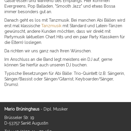
Gäste essen und während des Empfangs. Hier kommen
Evergreens, Pop Balladen, "Smooth Jazz" und etwas Bossa
immer besonders gut an.
Danach geht es los mit Tanzmusik. Bei manchen Abi Bällen wird
erst mal klassische
Tanzmusik
mit Standard und Latein-Tänzen
gewünscht, andere Kunden möchten, dass wir direkt mit
Partymusik (aktuellen Chart Hits und ein paar Party Klassikern für
die Eltern) loslegen.
Da richten wir uns ganz nach Ihren Wünschen.
Im Anschluss an die Band legt meistens ein DJ auf, gerne
können Sie hierfür auch unseren DJ buchen.
Typische Besetzungen für Abi Bälle: Trio-Quintett (z.B. Sängerin,
Sänger/Bassist oder Sänger/Gitarrist, Keyboarder/Sänger,
Drums).
Mario Brüninghaus
- Dipl. Musiker
Brüsseler Str. 19
D-53757 Sankt Augustin