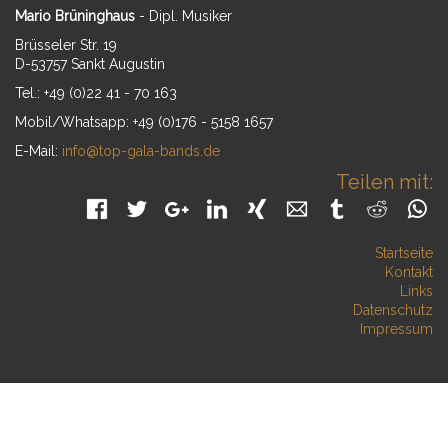
Mario Brüninghaus
- Dipl. Musiker
Brüsseler Str. 19
D-53757 Sankt Augustin
Tel.: +49 (0)22 41 - 70 163
Mobil/Whatsapp: +49 (0)176 - 5158 1657
E-Mail:
info@top-gala-bands.de
Teilen mit:
Facebook
Twitter
Google+
LinkedIn
Xing
Mail
tumblr
Reddit
W
Startseite
Kontakt
Links
Datenschutz
Impressum