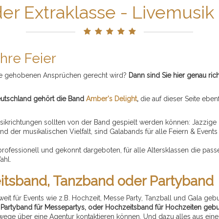
r Extraklasse - Livemusik 
hre Feier
 die gehobenen Ansprüchen gerecht wird?
Dann sind Sie hier genau rich
eutschland gehört die Band
Amber's Delight
,
die auf dieser Seite ebenfa
sikrichtungen sollten von der Band gespielt werden können: Jazzige
nd der musikalischen Vielfalt, sind Galabands für alle Feiern & Events
rofessionell und gekonnt dargeboten, für alle Altersklassen die pass
ahl.
itsband, Tanzband oder Partyband
eit für Events wie z.B. Hochzeit, Messe Party, Tanzball und Gala ge
& Partyband für Messepartys, oder Hochzeitsband für Hochzeiten geb
wege über eine Agentur kontaktieren können. Und dazu alles aus einer Ha