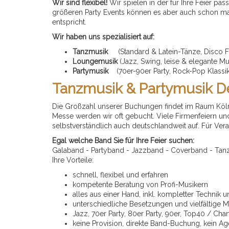
Wir sind flexibel!
Wir spielen in der für Ihre Feier pa
größeren Party Events können es aber auch schon m
entspricht.
Wir haben uns spezialisiert auf:
Tanzmusik
(Standard & Latein-Tänze, Disco F
Loungemusik
(Jazz, Swing, leise & elegante 
Partymusik
(70er-90er Party, Rock-Pop Klassik
Tanzmusik & Partymusik D
Die Großzahl unserer Buchungen findet im Raum Köln,
Messe werden wir oft gebucht. Viele Firmenfeiern un
selbstverständlich auch deutschlandweit auf. Für Ve
Egal welche Band Sie für Ihre Feier suchen:
Galaband - Partyband - Jazzband - Coverband - Tanzba
Ihre Vorteile:
schnell, flexibel und erfahren
kompetente Beratung von Profi-Musikern
alles aus einer Hand, inkl. kompletter Technik 
unterschiedliche Besetzungen und vielfältige Mu
Jazz, 70er Party, 80er Party, 90er, Top40 / Char
keine Provision, direkte Band-Buchung, kein A