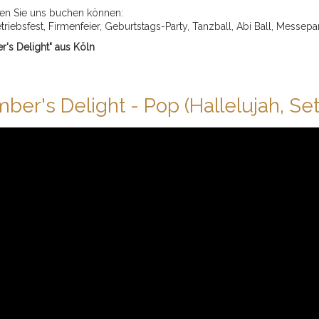
enen Sie uns buchen können:
etriebsfest, Firmenfeier, Geburtstags-Party, Tanzball, Abi Ball, Messep
r's Delight" aus Köln
r's Delight - Pop (Hallelujah, Set 