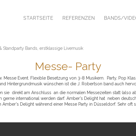
Navigation
überspringen
STARTSEITE
REFERENZEN
BANDS/VIDE
 Standparty Bands, erstklassige Livemusik
Messe- Party
 Messe Event. Flexible Besetzung von 3-8 Musikern. Party, Pop Klassi
e und Hintergrundmusik wünschen ist die J. Robertson band auch herv
inden sie direkt am Anschluss an die normalen Messezeiten statt (also 
 gerne international werden darf. Amber's Delight hat neben deutsch
 Amber's Delight während einer Messe Party in Düsseldorf. Sehr oft s