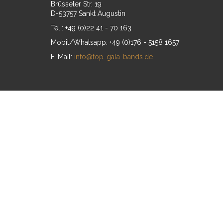
Brüsseler Str. 19
D-53757 Sankt Augustin
Tel.: +49 (0)22 41 - 70 163
Mobil/Whatsapp: +49 (0)176 - 5158 1657
E-Mail:
info@top-gala-bands.de